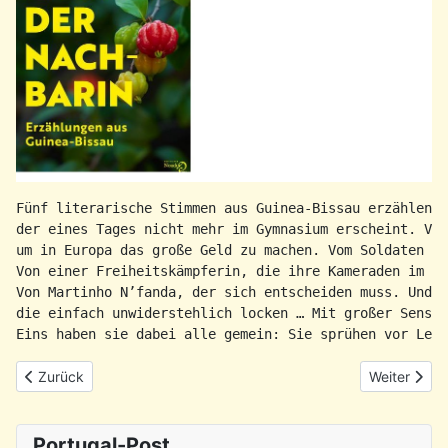
Fünf literarische Stimmen aus Guinea-Bissau erzählen: 
der eines Tages nicht mehr im Gymnasium erscheint. Von
um in Europa das große Geld zu machen. Vom Soldaten Zé
Von einer Freiheitskämpferin, die ihre Kameraden im Ka
Von Martinho N’fanda, der sich entscheiden muss. Und v
die einfach unwiderstehlich locken … Mit großer Sensib
Eins haben sie dabei alle gemein: Sie sprühen vor Lebe
Vorheriger Beitrag: Rückblick: PHG-Sardinhada 2026
Nächster Be
Zurück
Weiter
Portugal-Post