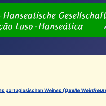
des portugiesischen Weines
(Quelle Weinfreu