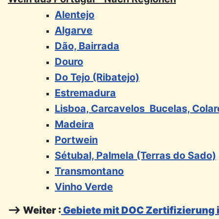
Alentejo
Algarve
Dão, Bairrada
Douro
Do Tejo (Ribatejo)
Estremadura
Lisboa, Carcavelos Bucelas, Colar
Madeira
Portwein
Sétubal, Palmela (Terras do Sado)
Transmontano
Vinho Verde
--> Weiter :
Gebiete mit DOC Zertifizierung 