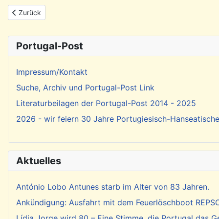
Vorheriger Beitrag: Olivenöl aus Portugal
Zurück
Portugal-Post
Impressum/Kontakt
Suche, Archiv und Portugal-Post Link
Literaturbeilagen der Portugal-Post 2014 - 2025
2026 - wir feiern 30 Jahre Portugiesisch-Hanseatisch
Aktuelles
António Lobo Antunes starb im Alter von 83 Jahren.
Ankündigung: Ausfahrt mit dem Feuerlöschboot REP
Lídia Jorge wird 80 – Eine Stimme, die Portugal das 