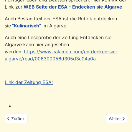
Link zur
WEB Seite der ESA
- Endecken sie Algarve
Auch Bestandteil der ESA ist die Rubrik entdecken
sie
"Kulinarisch"
im Algarve.
Auch eine Leseprobe der Zeitung Entdecken sie
Algarve kann hier angesehen
werden.
https://www.calameo.com/entdecken-sie-
algarve/read/006300056d305d3c04a0a
Link der Zeitung ESA:
Vorheriger Beitrag: Deutscher Verein Lissabon (DVL) - PHG Partn
Nächster Bei
Zurück
Weiter