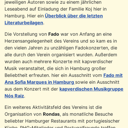
jeweiligen Autoren sowie zu einem jährlichen
Leseabend auf Einladung der Familie Koj hier in
Hamburg. Hier ein
Überblick
über die letzten
Literaturbeilagen
.
Die Vorstellung von
Fado
war von Anfang an eine
Herzensangelegenheit des Vereins und so kam es in
den vielen Jahren zu unzähligen Fadokonzerten, die
alle durch den Verein organisiert wurden. Außerdem
wurden auch mehrere Konzerte mit kapverdischer
Musik veranstaltet, die sich in Hamburg großer
Beliebtheit erfreuten. hier ein Ausschnitt vom
Fado mit
Ana Sofia Marques in Hamburg
sowie ein Ausschnitt
aus dem Konzert mit der
kapverdischen Musikgruppe
Nós Raiz
.
Ein weiteres Aktivitätsfeld des Vereins ist die
Organisation von
Rondas
, als monatliche Besuche
beliebter Hamburger Restaurants mit portugiesischer
Küche. PHG-Mitglieder und Portugalfreunde treffen