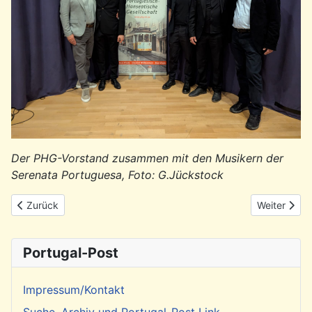
Der PHG-Vorstand zusammen mit den Musikern der
Serenata Portuguesa, Foto: G.Jückstock
Vorheriger Beitrag: Rückblick: Lesung & Gespräch mit dem Schrift
Nächster Be
Zurück
Weiter
Portugal-Post
Impressum/Kontakt