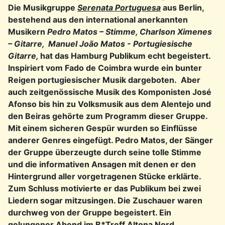
Die Musikgruppe
Serenata Portuguesa
aus
Berlin,
bestehend aus den international anerkannten
Musikern
Pedro Matos – Stimme, Charlson Ximenes
– Gitarre,
Manuel João Matos - Portugiesische
Gitarre,
hat das Hamburg Publikum echt begeistert.
Inspiriert vom Fado de Coimbra
wurde ein bunter
Reigen portugiesischer Musik dargeboten. Aber
auch zeitgenössische Musik des Komponisten José
Afonso bis hin zu Volksmusik aus dem Alentejo und
den Beiras gehörte zum Programm dieser Gruppe.
Mit einem sicheren Gespür wurden so Einflüsse
anderer Genres eingefügt. Pedro Matos, der Sänger
der Gruppe überzeugte durch seine tolle Stimme
und die informativen Ansagen mit denen er den
Hintergrund aller vorgetragenen Stücke erklärte.
Zum Schluss motivierte er das Publikum bei zwei
Liedern sogar mitzusingen. Die Zuschauer waren
durchweg von der Gruppe begeistert. Ein
gelungener Abend im B*Treff Altona Nord.