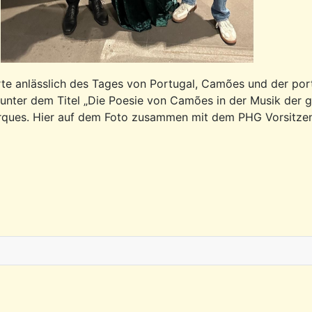
te anlässlich des Tages von Portugal, Camões und der por
unter dem Titel „Die Poesie von Camões in der Musik der g
arques. Hier auf dem Foto zusammen mit dem PHG Vorsitze
esa am Di. 19. Mai 2026 im B*Treff Altona Nord