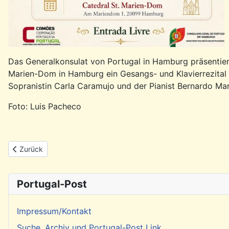
Das Generalkonsulat von Portugal in Hamburg präsentier
Marien-Dom in Hamburg ein Gesangs- und Klavierrezital 
Sopranistin Carla Caramujo und der Pianist Bernardo M
Foto: Luis Pacheco
Vorheriger Beitrag: Rückblick: Fadokonzert mit Serenata Portugu
Zurück
Portugal-Post
Impressum/Kontakt
Suche, Archiv und Portugal-Post Link