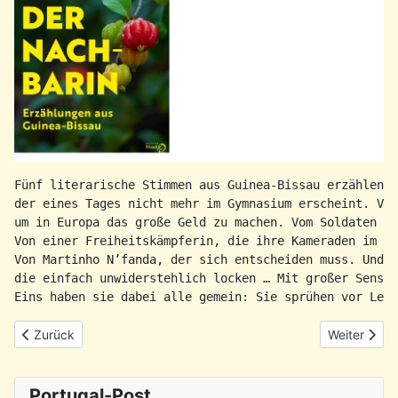
Fünf literarische Stimmen aus Guinea-Bissau erzählen: 
der eines Tages nicht mehr im Gymnasium erscheint. Von
um in Europa das große Geld zu machen. Vom Soldaten Zé
Von einer Freiheitskämpferin, die ihre Kameraden im Ka
Von Martinho N’fanda, der sich entscheiden muss. Und v
die einfach unwiderstehlich locken … Mit großer Sensib
Eins haben sie dabei alle gemein: Sie sprühen vor Lebe
Vorheriger Beitrag: Rückblick: PHG-Sardinhada 2026
Nächster Be
Zurück
Weiter
Portugal-Post