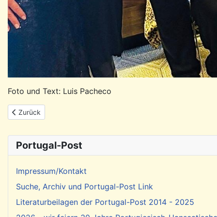
Foto und Text: Luis Pacheco
Vorheriger Beitrag: Rückblick: Feier zum 25. April in Hamburg-H
Zurück
Portugal-Post
Impressum/Kontakt
Suche, Archiv und Portugal-Post Link
Literaturbeilagen der Portugal-Post 2014 - 2025