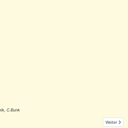
nik, C.Bunk
Nächster Be
Weiter