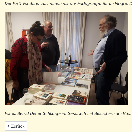
Der PHG Vorstand zusammen mit der Fadogruppe Barco Negro. D
Fotos: Bernd Dieter Schlange im Gespräch mit Besuchern am Büch
Vorheriger Beitrag: Rückblick: 50 Jahre Nelkenrevolution - Vera
Zurück