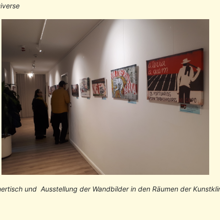
iverse
ertisch und Ausstellung der Wandbilder in den Räumen der Kunstkli
nstaltung mit Chico Fanhais am 22.Mai 2024