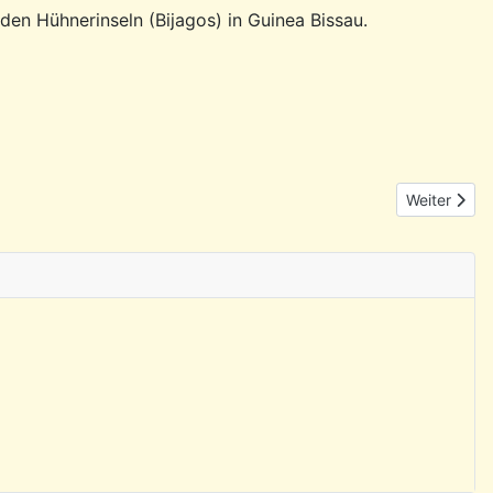
 den Hühnerinseln (Bijagos) in Guinea Bissau.
Nächster Be
Weiter