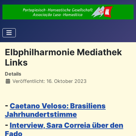
Elbphilharmonie Mediathek
Links
Details
Veröffentlicht: 16. Oktober 2023
-
Caetano Veloso: Brasiliens
Jahrhundertstimme
-
Interview, Sara Correia über den
Fado