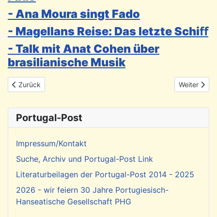
- Ana Moura singt Fado
- Magellans Reise: Das letzte Schiﬀ
- Talk mit Anat Cohen über
brasilianische Musik
Vorheriger Beitrag: SWR: Entdecker, Gold und Sklaven - Das ehe
Nächster Be
Zurück
Weiter
Portugal-Post
Impressum/Kontakt
Suche, Archiv und Portugal-Post Link
Literaturbeilagen der Portugal-Post 2014 - 2025
2026 - wir feiern 30 Jahre Portugiesisch-
Hanseatische Gesellschaft PHG